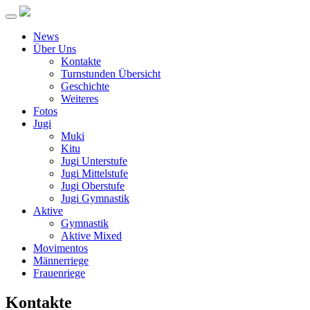
Toggle
navigation
News
Über Uns
Kontakte
Turnstunden Übersicht
Geschichte
Weiteres
Fotos
Jugi
Muki
Kitu
Jugi Unterstufe
Jugi Mittelstufe
Jugi Oberstufe
Jugi Gymnastik
Aktive
Gymnastik
Aktive Mixed
Movimentos
Männerriege
Frauenriege
Kontakte