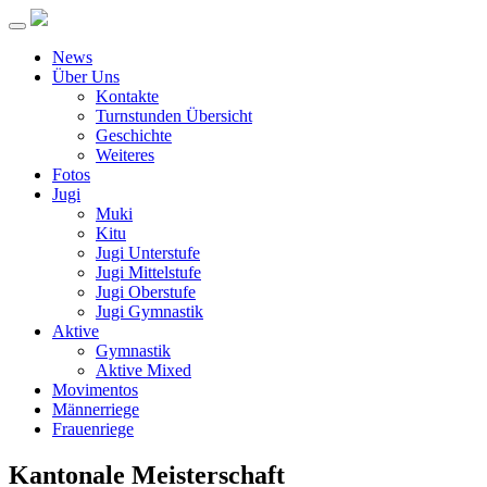
Toggle
navigation
News
Über Uns
Kontakte
Turnstunden Übersicht
Geschichte
Weiteres
Fotos
Jugi
Muki
Kitu
Jugi Unterstufe
Jugi Mittelstufe
Jugi Oberstufe
Jugi Gymnastik
Aktive
Gymnastik
Aktive Mixed
Movimentos
Männerriege
Frauenriege
Kantonale Meisterschaft